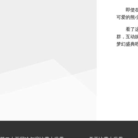
即使
可爱的熊
看了
群，互动
梦幻盛典