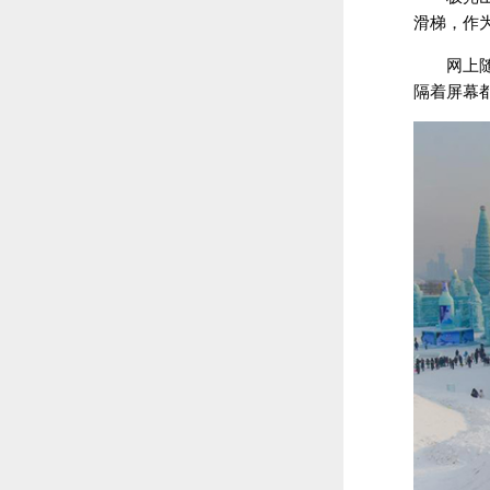
滑梯，作
网上
隔着屏幕