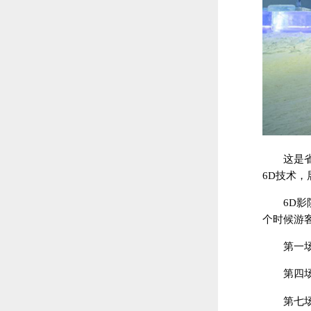
这是
6D技术
6D
个时候游
第一场1
第四场1
第七场 