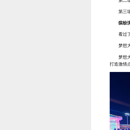
第二场：
第三场：
缤纷
看过
梦想大舞
梦想
打造激情