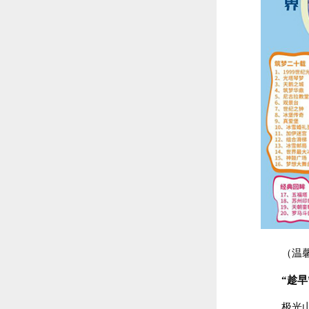
（温馨
“趁
极光