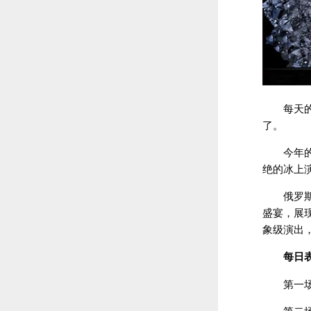
每天
了。
今年
绝的冰上
俄罗
盛宴，展
象级演出
每日
第一场：