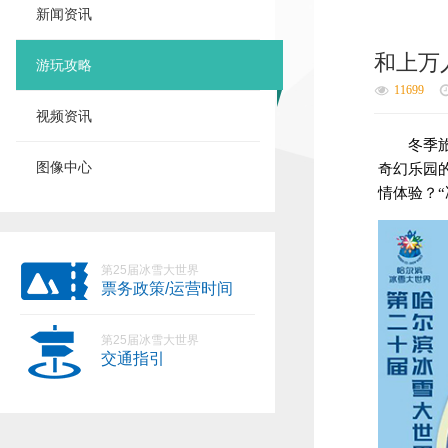
新闻资讯
和上万
游玩攻略
11699
视频资讯
冬季
图像中心
奇幻乐园
情体验？
第25届冰雪大世界
票务政策/运营时间
第25届冰雪大世界
交通指引