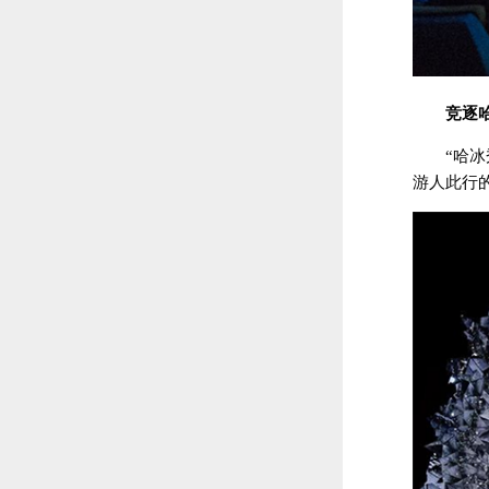
竞逐
“哈
游人此行