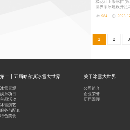
松花江上采冰忙 
世界采冰建设开足
984
2023-1
1
2
3
第二十五届哈尔滨冰雪大世界
关于冰雪大世界
冰雪景观
公司简介
娱乐项目
企业荣誉
主题活动
历届回顾
冰雪演艺
服务与配套
特色美食