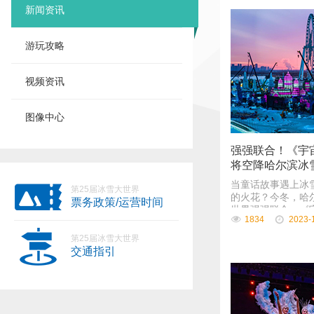
新闻资讯
游玩攻略
视频资讯
图像中心
强强联合！《宇
将空降哈尔滨冰
当童话故事遇上冰
第25届冰雪大世界
的火花？今冬，哈
票务政策/运营时间
世界强强联合，《
1834
2023-
将空降第二十五届
第25届冰雪大世界
交通指引